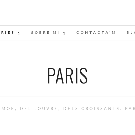
ERIES
SOBRE MI
CONTACTA’M
BL
PARIS
'AMOR, DEL LOUVRE, DELS CROISSANTS. PA